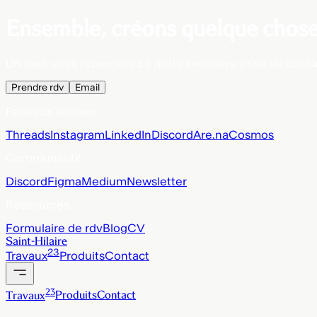
Ensemble, créons quelque chose
Un jour, vous repenserez à notre première prise de conta
Prendre rdv
Email
Réseaux sociaux
Threads
Instagram
LinkedIn
Discord
Are.na
Cosmos
Communauté
Discord
Figma
Medium
Newsletter
Ressources
Formulaire de rdv
Blog
CV
Saint-Hilaire
23
Travaux
Produits
Contact
23
Travaux
Produits
Contact